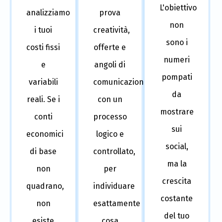
L'obiettivo
analizziamo
prova
non
i tuoi
creatività,
sono i
costi fissi
offerte e
numeri
e
angoli di
pompati
variabili
comunicazione
da
reali. Se i
con un
mostrare
conti
processo
sui
economici
logico e
social,
di base
controllato,
ma la
non
per
crescita
quadrano,
individuare
costante
non
esattamente
del tuo
esiste
cosa